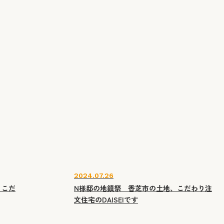
2024.07.26
、こだ
N様邸の地鎮祭 香芝市の土地、こだわり注
文住宅のDAISEIです