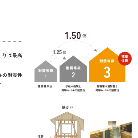
くりは最高
ルの耐震性
す。