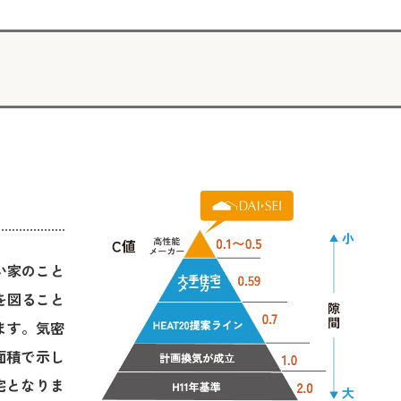
い家のこと
を図ること
ます。気密
面積で示し
宅となりま