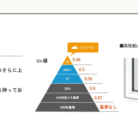
のさらに上
を持ってお
。