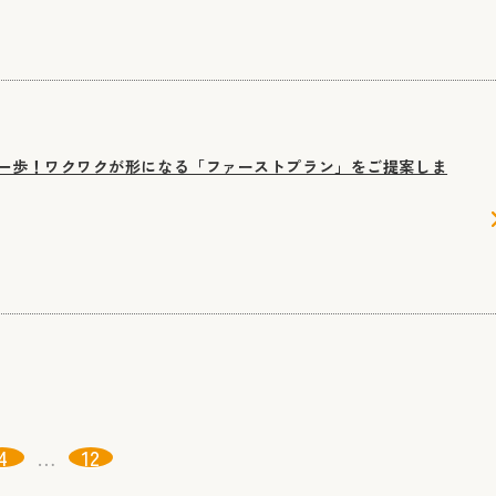
一歩！ワクワクが形になる「ファーストプラン」をご提案しま
4
…
12