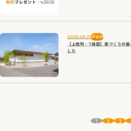
2026.06.21
ブログ
【上牧町・T様邸】家づくりの第
した
ナ
1
2
3
ビ