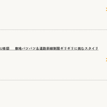
・U様邸 敷地パツパツ＆道路斜線制限ギリギリに挑むスタイリ