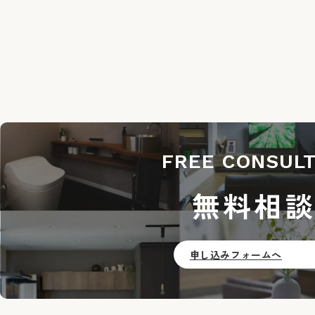
ゲ
ー
シ
ョ
ン
FREE CONSULT
無料相
申し込みフォームへ