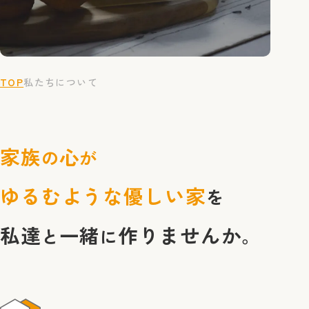
TOP
私たちについて
家族
心
の
が
ゆるむような優しい家
を
私達
一緒
作りませんか
と
に
。