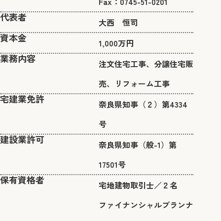
Fax：0745-51-0201
代表者
​大西 恒司
資本金
1,000万円
業務内容
注文住宅工事、分譲住宅販
売、リフォーム工事
宅建業免許
奈良県知事（２）第4334
号
​建設業許可
奈良県知事（般-1）第
17501号
保有資格者
宅地建物取引士／２名
ファイナンシャルプランナ