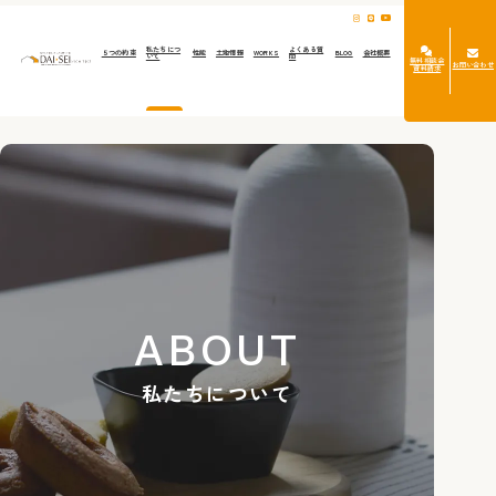
私たちにつ
よくある質
５つの約束
性能
土地情報
WORKS
BLOG
会社概要
いて
問
無料相談会
お問い合わせ
資料請求
ABOUT
私たちについて