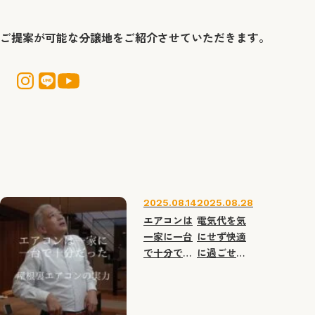
ご提案が可能な分譲地をご紹介させていただきます。
2025.08.14
2025.08.28
エアコンは
電気代を気
一家に一台
にせず快適
で十分で
に過ごせる
す！屋根裏
家づくりの
エアコンの
秘密
驚くべき実