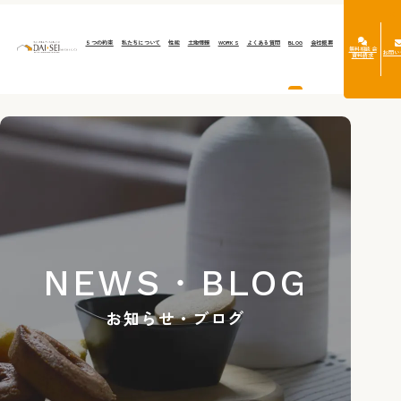
５つの約束
私たちについて
性能
土地情報
WORKS
よくある質問
BLOG
会社概要
無料相談会
お問い
資料請求
NEWS・BLOG
お知らせ・ブログ