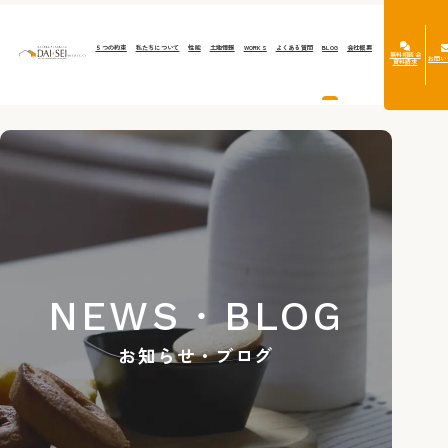
５つの約束
私たちについて
性能
土地情報
WORKS
よくある質問
BLOG
会社概要
無料相談会
お問い
資料請求
NEWS・BLOG
お知らせ・ブログ