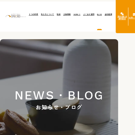
５つの約束
私たちについて
性能
土地情報
WORKS
よくある質問
BLOG
会社概要
無料相談会
お問い
資料請求
NEWS・BLOG
お知らせ・ブログ