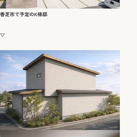
香芝市で予定のK様邸
▽