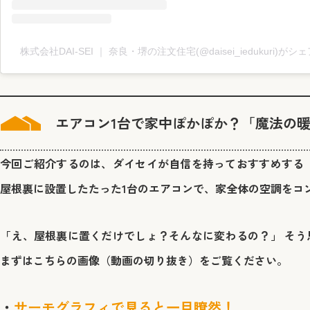
株式会社DAI-SEI ｜ 奈良・堺の注文住宅(@daisei_iedukuri)が
エアコン1台で家中ぽかぽか？「魔法の
今回ご紹介するのは、ダイセイが自信を持っておすすめする『
屋根裏に設置したたった1台のエアコンで、家全体の空調をコ
「え、屋根裏に置くだけでしょ？そんなに変わるの？」 そう
まずはこちらの画像（動画の切り抜き）をご覧ください。
サーモグラフィで見ると一目瞭然！