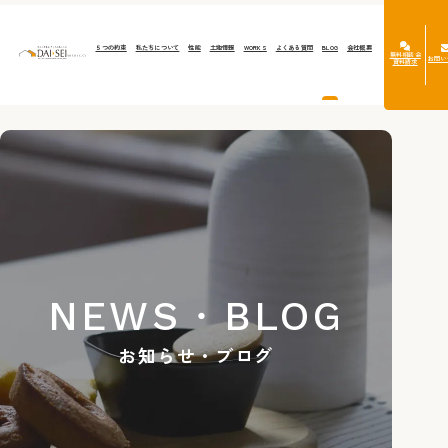
５つの約束
私たちについて
性能
土地情報
WORKS
よくある質問
BLOG
会社概要
無料相談会
お問い
資料請求
NEWS・BLOG
お知らせ・ブログ