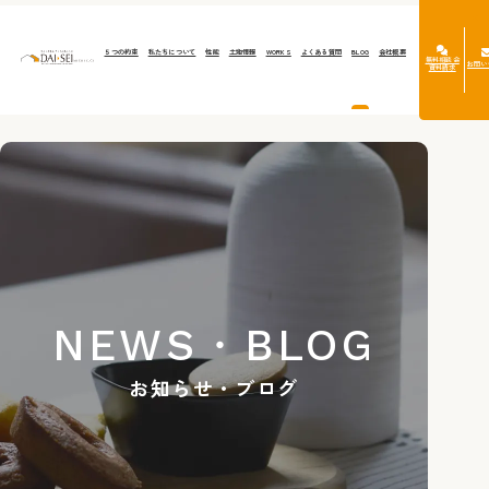
５つの約束
私たちについて
性能
土地情報
WORKS
よくある質問
BLOG
会社概要
無料相談会
お問い
資料請求
NEWS・BLOG
お知らせ・ブログ