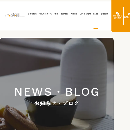
５つの約束
私たちについて
性能
土地情報
WORKS
よくある質問
BLOG
会社概要
無料相談会
お問い
資料請求
NEWS・BLOG
お知らせ・ブログ