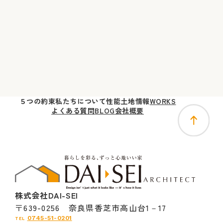
５つの
約束
私たちに
ついて
性能
土地
情報
WORKS
よくある質問
BLOG
会社概要
株式会社DAI-SEI
〒639-0256 奈良県香芝市高山台1－17
0745-51-0201
TEL