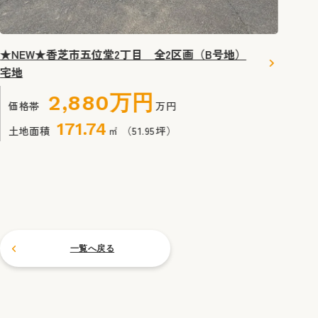
★N
★NEW★香芝市五位堂2丁目 全2区画（B号地）
宅地
宅地
2,880万円
価
価格帯
万円
171.74
土
土地面積
㎡
（51.95坪）
一覧へ戻る