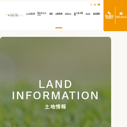
私たちにつ
よくある質
５つの約束
性能
土地情報
WORKS
BLOG
会社概要
いて
問
無料相談会
お問い合わせ
資料請求
LAND
INFORMATION
土地情報