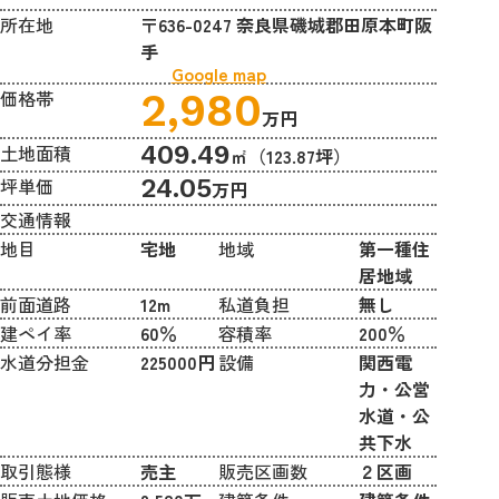
所在地
〒636-0247 奈良県磯城郡田原本町阪
手
Google map
価格帯
2,980
万円
土地面積
409.49
㎡
（123.87坪）
坪単価
24.05
万円
交通情報
地目
宅地
地域
第一種住
居地域
前面道路
12m
私道負担
無し
建ペイ率
60％
容積率
200％
水道分担金
225000円
設備
関西電
力・公営
水道・公
共下水
取引態様
売主
販売区画数
２区画