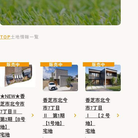
TOP
土地情報一覧
販売中
販売中
販売中
★NEW★香
香芝市北今
香芝市北今
芝市北今市
市7丁目
市7丁目
7丁目Ⅱ
Ⅱ 第1期
Ⅰ 【２号
第2期【B号
【1号地】
地】
地】
宅地
宅地
宅地