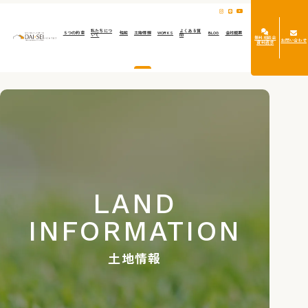
私たちにつ
よくある質
５つの約束
性能
土地情報
WORKS
BLOG
会社概要
いて
問
無料相談会
お問い合わせ
資料請求
LAND
INFORMATION
土地情報