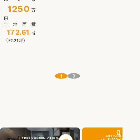
1250
万
円
土地面積
172.61
㎡
（52.21坪）
ナ
1
2
ビ
ゲ
ー
シ
ョ
ン
お電話でのお問い合わせ
FREE CONSULTATION
0745-51-0201
TEL